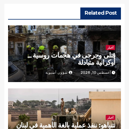
Related Post
أخبار
قتلى وجرحى في هجمات روسية ــ
أوكرانية متبادلة
أغسطس 10, 2026
شؤون آسيوية
أخبار
نتنياهو: ننفذ عملية بالغة الأهمية في لبنان