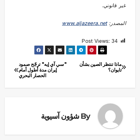
غير قانوني.
المصدر:
www.aljazeera.net
Post Views:
34
ماذا تنتظر الصين بشأن
"سي آي إيه" ترجّح صمود
تصفّح
تايوان؟
إيران مدة أطول أمام
الحصار البحري
المقالات
By
شؤون آسيوية