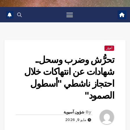
أخبار
تحرُّش وضرب وسحل..
شهادات عن انتهاكات خلال
احتجاز ناشطي "أسطول
الصمود"
By
شؤون آسيوية
مايو 9, 2026