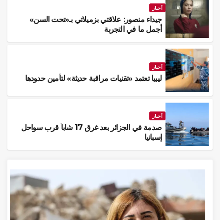
أخبار
جيداء منصور: علاقتي بزميلاتي بـ«تحت السن»
أجمل ما في التجربة
أخبار
ليبيا تعتمد «تقنيات مراقبة حديثة» لتأمين حدودها
أخبار
صدمة في الجزائر بعد غرق 17 شاباً قرب سواحل
إسبانيا