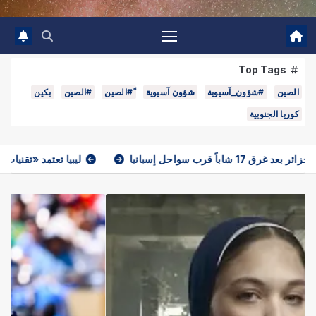
Top Tags
الصين
#شؤون_آسيوية
شؤون آسيوية
ً#الصين
#الصين
بكين
كوريا الجنوبية
ليبيا تعتمد «تقنيات مراقبة حديثة» لتأمين حد