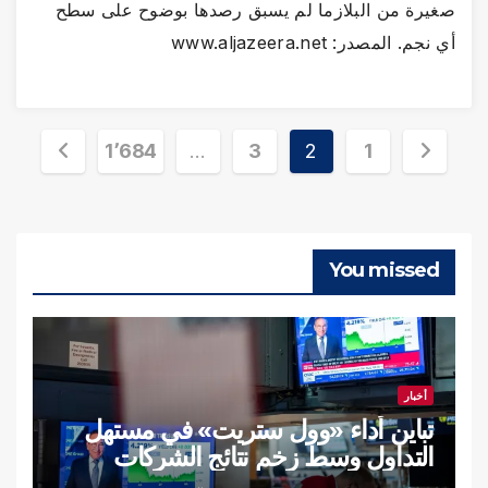
صغيرة من البلازما لم يسبق رصدها بوضوح على سطح
أي نجم. المصدر: www.aljazeera.net
تعدد
1٬684
…
3
2
1
صفحات
المقالات
You missed
أخبار
تباين أداء «وول ستريت» في مستهل
التداول وسط زخم نتائج الشركات