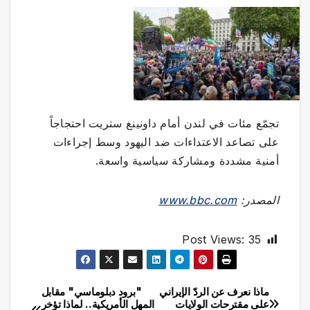
تجمّع مئات في لندن أمام داونينغ ستريت احتجاجاً
على تصاعد الاعتداءات ضد اليهود وسط إجراءات
أمنية مشددة ومشاركة سياسية واسعة.
المصدر:
www.bbc.com
Post Views:
35
ماذا نعرف عن الردّ الإيراني
"برود دبلوماسي" مقابل
تصفّح
على مقترحات الولايات
المهل الأمريكية.. لماذا تؤخر