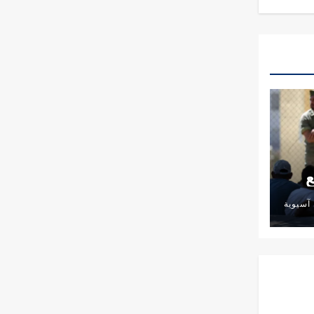
ع
آسيوية