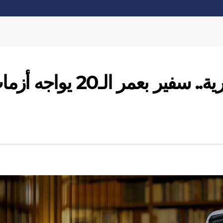
كواليس الدبلوماسية القطرية.. سفير بعمر الـ20 يوا