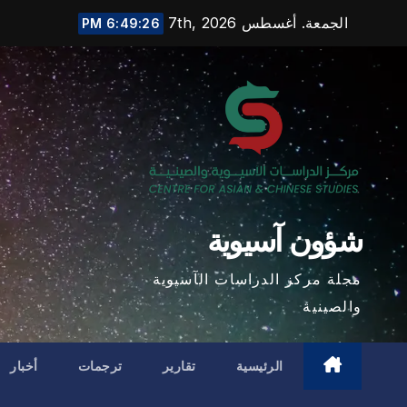
Ski
الجمعة. أغسطس 7th, 2026
6:49:28 PM
t
conten
شؤون آسيوية
مجلة مركز الدراسات الآسيوية
والصينية
الرئيسية
تقارير
ترجمات
أخبار