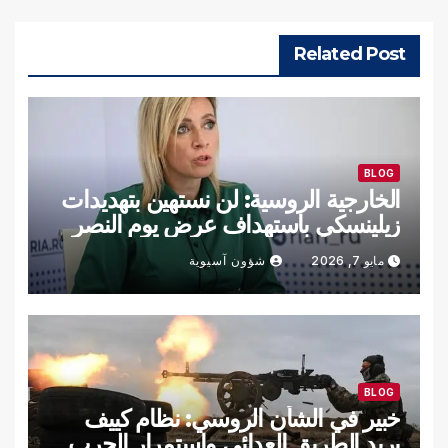
Related Post
BLOG
الخارجية الروسية: لن نستهين بتهديدات
زيلينسكي باستهداف عرض يوم النصر
مايو 7, 2026
شؤون آسيوية
BLOG
خبير في الشأن الروسي: نظام كييف
يريد الطريق العدائي واستمرار الحرب