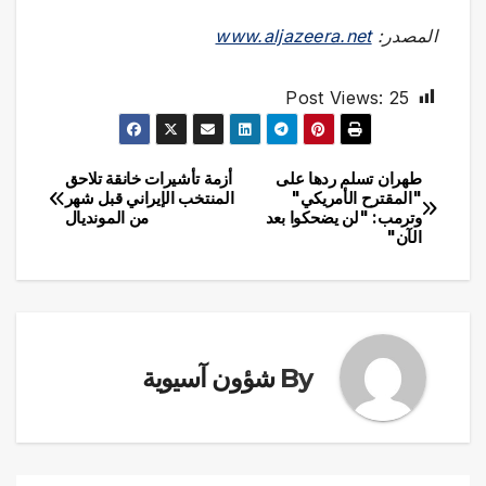
المصدر:
www.aljazeera.net
Post Views:
25
طهران تسلم ردها على
أزمة تأشيرات خانقة تلاحق
تصفّح
"المقترح الأمريكي"
المنتخب الإيراني قبل شهر
وترمب: "لن يضحكوا بعد
من المونديال
المقالات
الآن"
By
شؤون آسيوية