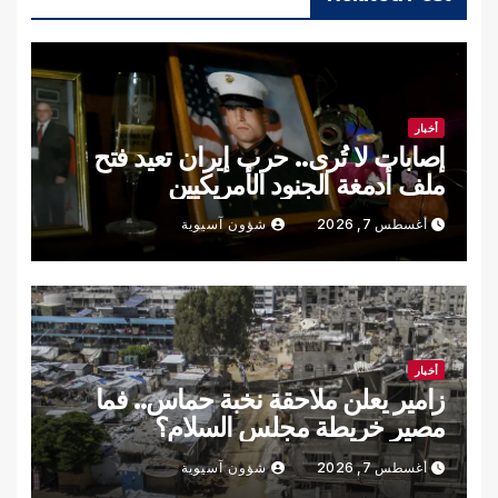
أخبار
إصابات لا تُرى.. حرب إيران تعيد فتح
ملف أدمغة الجنود الأمريكيين
أغسطس 7, 2026
شؤون آسيوية
أخبار
زامير يعلن ملاحقة نخبة حماس.. فما
مصير خريطة مجلس السلام؟
أغسطس 7, 2026
شؤون آسيوية