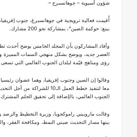
شؤون آسيوية – جوهانسبرج –
أُقيمت فعالية ترويجية في جوهانسبرغ، جنوب إفريقيا،
بينغ: حوكمة الصين”، بمشاركة نحو 200 مشارك.
وأفاد المشاركون بأن المجلد الخامس يوضح أحدث تط
العصر جديد، ويوضح بشكل منهجي السمات المميزة والم
رؤى ومناهج قيّمة لبلدان الجنوب العالمي التي تسعى 
وقالوا إن الصين وجنوب إفريقيا، وهما عضوان رئيسيا
معا لتنفيذ خطط العمل الـ10 للش
الجنوب العالمي، بالإضافة إلى تحقيق الحلم المشترك 
وقالت ماروبيني راموكجوبا، وزيرة التخطيط والرصد و
بينها مسار التحديث صيني النمط، ومكافحة الفقر، والتعا