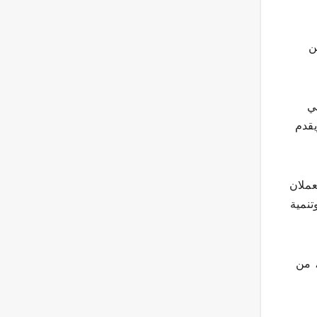
ن
ي
يقدم
عملان
وتنمية
 من