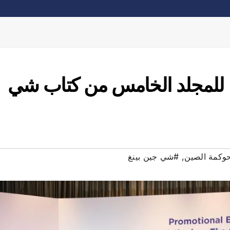
يج للمجلد الخامس من كتاب شي
وكمة الصين
,
#شي جين بينغ