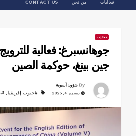
فعاليات
من نحن
CONTACT US
فعاليات
جوهانسبرغ: فعالية للترو
جين بينغ، حوكمة الصين
By
شؤون آسيوية
#جنوب إفريقيا
,
#ح
ديسمبر 4, 2025