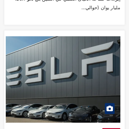
مليار يوان (حوالي…