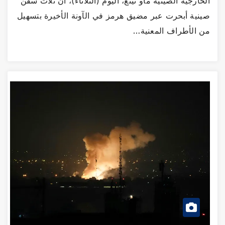
الخارجية الصينية ماو نينغ، اليوم (الثلاثاء)، أن ثلاث سفن
صينية أبحرت عبر مضيق هرمز في الآونة الأخيرة بتسهيل
من الأطراف المعنية…