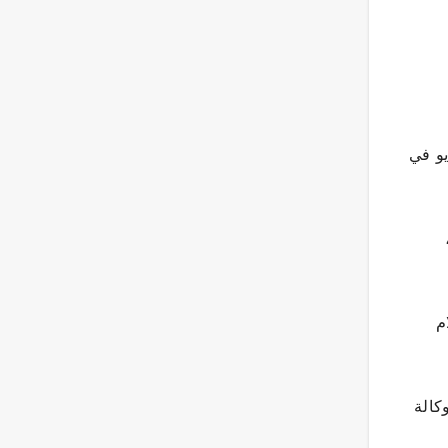
يو في
م
دير وكالة