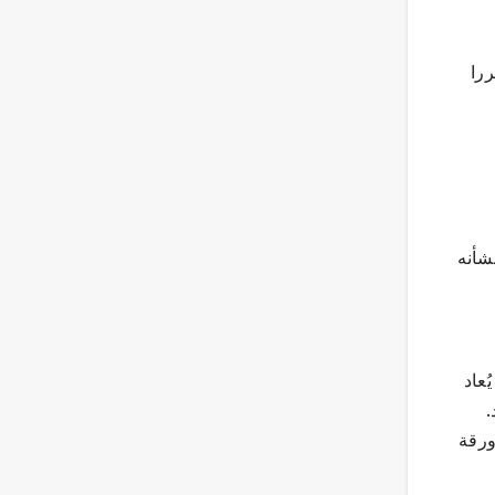
ررا
شأنه
ُعاد
.
ورقة