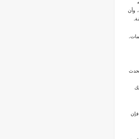
، وأن
ة.
مات.
تحدث
لك
فإن