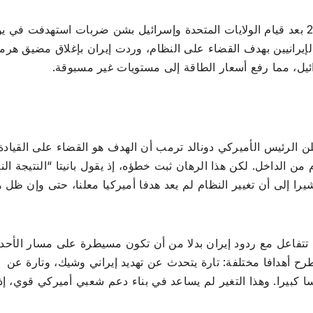
والحرب على إيران اندلعت في 28 فبراير/شباط 2026 بعد قيام الولايات المتحدة وإسرائيل بشن ضربات استهدفت في
الإيرانيين بهدف القضاء على النظام، وردت إيران بإغلاق مضيق هرم
ل، مما رفع أسعار الطاقة إلى مستويات غير مسبوقة.
لن الرئيس الأميركي دونالد ترمب أن الهدف هو القضاء على القيادة
 الداخل. لكن هذا الرهان ثبت خطؤه، إذ يقول بانيتا “النتيجة النه
ا إلى أن تغيير النظام لم يعد هدفا أميركيا معلنا، حتى وإن ظل ه
تفاعل مع ردود إيران بدلا من أن تكون مسيطرة على مسار الأحد
رح أهدافا مختلفة: تارة يتحدث عن تهديد إيراني وشيك، وتارة عن
 كبيرا. وهذا التغير لم يساعد في بناء دعم شعبي أميركي قوي، إذ