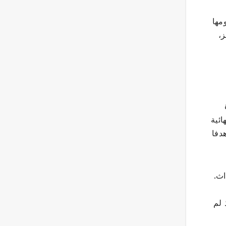
 يومها
ز،
ائية
دفا
اث.
 لم