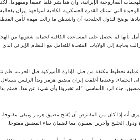
هجمات الصاروخية الإيرانية، وأن هذا يثير قلقا عميقا ومفهوما، لكنه
وحيدة التي تمتلك القدرة العسكرية الكافية لمواجهة إيران بفعالية
صادها يوضح للدول الخليجية أن واشنطن ما زالت مهمة لأمن المنطق
أمل لأنها لم تحصل على المساعدة الكافية لحماية شعوبها من الهج
لت بحاجة إلى الولايات المتحدة للتعامل مع النظام الإيراني الذي
عملية تخطيط مكثفة من قبل الإدارة الأميركية قبل الحرب، فلم ت
إلى الحلفاء. وعندما أغلقت إيران مضيق هرمز وبدأ الرئيس يتساءل
ضيق، جاء الرد الأساسي: “لم تخبرونا بأي شيء عن هذا، قمتم بذ
ه يرى أنه إذا كان من المفترض أن يُفتح مضيق هرمز ويبقى مفتوحا، 
 ودول الخليج وآخرين يعملون معا لضمان بقاء المضيق مفتوحا.