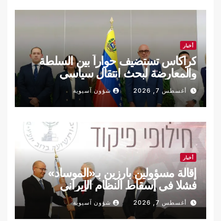
أخبار
كراكاس تستضيف حواراً بين السلطة
والمعارضة لبحث انتقال سياسي
أغسطس 7, 2026
شؤون آسيوية
أخبار
إقالة مسؤولين بارزين بـ«الموساد»
فشلا في إسقاط النظام الإيراني
أغسطس 7, 2026
شؤون آسيوية