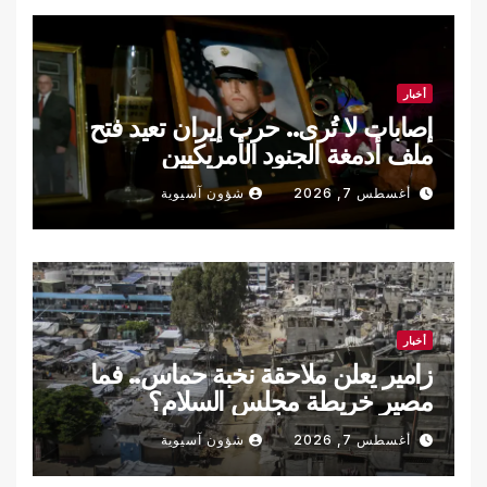
أخبار
إصابات لا تُرى.. حرب إيران تعيد فتح
ملف أدمغة الجنود الأمريكيين
أغسطس 7, 2026
شؤون آسيوية
أخبار
زامير يعلن ملاحقة نخبة حماس.. فما
مصير خريطة مجلس السلام؟
أغسطس 7, 2026
شؤون آسيوية