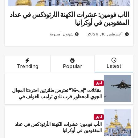
أب فومين: عشرات الكهنة الأرثوذكس في عداد
مفقودين في أوكرانيا
شؤون آسيوية
أغسطس 10, 2026
Latest
Trending
Popular
أخبار
مقاتلات "إف-16" تعترض طائرتين اخترقتا المجال
الجوي المحظور قرب نادي ترامب للغولف في
نيوجيرسي (فيديو)
أخبار
الأب فومين: عشرات الكهنة الأرثوذكس في عداد
المفقودين في أوكرانيا