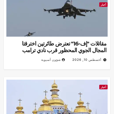
ار
مقاتلات "إف-16" تعترض طائرتين اخترقتا
مجال الجوي المحظور قرب نادي ترامب
غولف في نيوجيرسي (فيديو)
شؤون آسيوية
أغسطس 10, 2026
ار