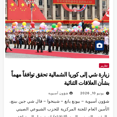
قارير
ارة شي إلى كوريا الشمالية تحقق توافقاً مهماً
أن العلاقات الثنائية
يونيو 10, 2026
شؤون آسيوية
ون آسيوية – بيونغ يانغ – شينخوا – قال شي جين بينغ،
أمين العام للجنة المركزية للحزب الشيوعي الصيني
لرئيس الصيني، اليوم (الثلاثاء) إنه توصل إلى توافق