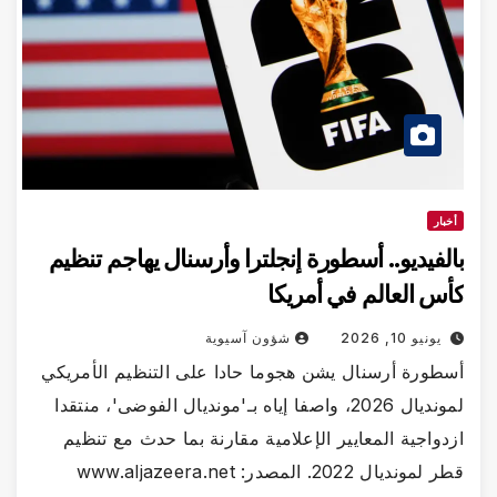
خبار
لفيديو.. أسطورة إنجلترا وأرسنال يهاجم تنظيم
س العالم في أمريكا
يونيو 10, 2026
شؤون آسيوية
طورة أرسنال يشن هجوما حادا على التنظيم الأمريكي
لمونديال 2026، واصفا إياه بـ'مونديال الفوضى'، منتقدا
دواجية المعايير الإعلامية مقارنة بما حدث مع تنظيم
مونديال 2022. المصدر: www.aljazeera.net