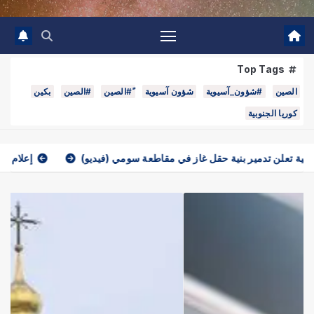
Top Tags
ين
#شؤون_آسيوية
شؤون آسيوية
ً#الصين
#الصين
بكين
ا الجنوبية
 في مقاطعة سومي (فيديو)
إعلام: واشنطن تزود أوكرانيا ببيانات است