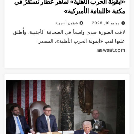
يقونة الحرب الأهلية» لماهر عطار تستقرُّ في
تبة «اللبنانية الأميركية»
يونيو 10, 2026
شؤون آسيوية
قت الصورة صدى واسعاً في الصحافة الأجنبية، وأُطلق
يها لقب «أيقونة الحرب الأهلية». المصدر:
aawsat.c