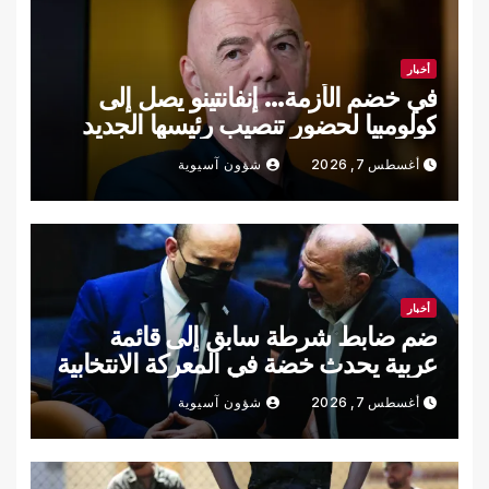
أخبار
في خضم الأزمة… إنفانتينو يصل إلى
كولومبيا لحضور تنصيب رئيسها الجديد
أغسطس 7, 2026
شؤون آسيوية
أخبار
ضم ضابط شرطة سابق إلى قائمة
عربية يحدث خضة في المعركة الانتخابية
الإسرائيلية
أغسطس 7, 2026
شؤون آسيوية