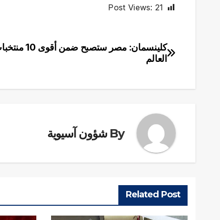
Post Views:
21
كلينسمان: مصر ستصبح ضمن 
تصفّح
العالم
المقالات
By
شؤون آسيوية
Related Post