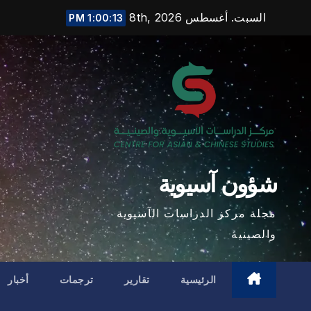
Ski
السبت. أغسطس 8th, 2026
1:00:14 PM
t
conten
شؤون آسيوية
مجلة مركز الدراسات الآسيوية
والصينية
الرئيسية
تقارير
ترجمات
أخبار