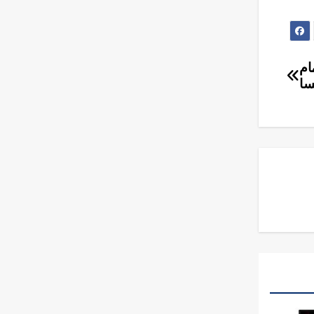
ام
سا