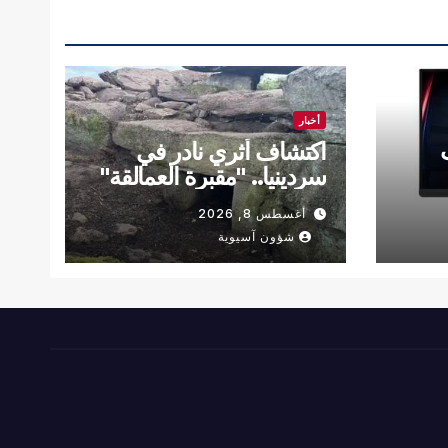
أخبار
اكتشاف أثري نادر في
سردينيا.. "مقبرة العمالقة"
بتصميم غير مسبوق
أغسطس 8, 2026
شؤون آسيوية