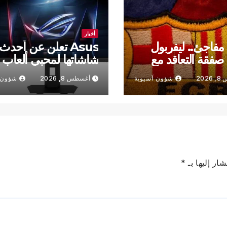
أخبار
فاجئ.. ليفربول
Asus تعلن عن أحدث
فقة التعاقد مع
شاشاتها لمحبي ألعاب
رشلونة
الفيديو
202
شؤون آسيوية
أغسطس 8, 2026
شؤون 
ار إليها بـ
*