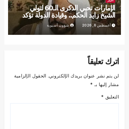
أخبار
الإمارات تحيي الذكرى الـ60 لتولي
الشيخ زايد الحكم.. وقيادة الدولة تؤكد
الاستمرار على نهجه
أغسطس 6, 2026
شؤون آسيوية
اترك تعليقاً
لن يتم نشر عنوان بريدك الإلكتروني.
الحقول الإلزامية
مشار إليها بـ
*
التعليق
*