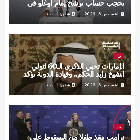
تحجب حساب ترشح إمام أوغلو في
تركيا
أغسطس 6, 2026
شؤون آسيوية
أخبار
الإمارات تحيي الذكرى الـ60 لتولي
الشيخ زايد الحكم.. وقيادة الدولة تؤكد
الاستمرار على نهجه
أغسطس 6, 2026
شؤون آسيوية
أخبار
ترامب ينقذ طفلا من السقوط على