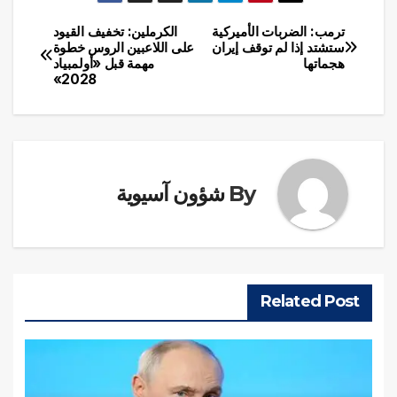
ترمب: الضربات الأميركية
الكرملين: تخفيف القيود
تصفّح
ستشتد إذا لم توقف إيران
على اللاعبين الروس خطوة
هجماتها
مهمة قبل «أولمبياد
المقالات
2028»
By
شؤون آسيوية
Related Post