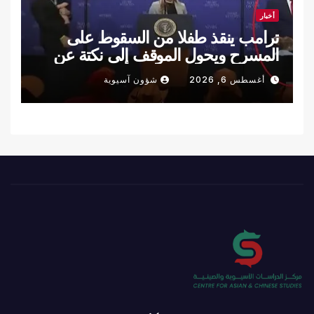
أخبار
ترامب ينقذ طفلا من السقوط على
المسرح ويحول الموقف إلى نكتة عن
سقوط بايدن (فيديو)
أغسطس 6, 2026
شؤون آسيوية