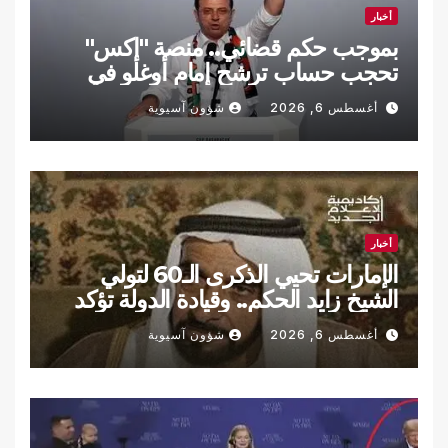
أخبار
بموجب حكم قضائي.. منصة "إكس"
تحجب حساب ترشح إمام أوغلو في
تركيا
أغسطس 6, 2026
شؤون آسيوية
أخبار
الإمارات تحيي الذكرى الـ60 لتولي
الشيخ زايد الحكم.. وقيادة الدولة تؤكد
الاستمرار على نهجه
أغسطس 6, 2026
شؤون آسيوية