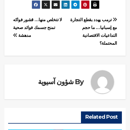
تصفّح
ترمب يهدد بقطع التجارة
لا تتخلص منها… قشور فواكه
مع إسبانيا… ما حجم
تمنح جسمك فوائد صحية
المقالات
التداعيات الاقتصادية
مدهشة
المحتملة؟
By
شؤون آسيوية
Related Post