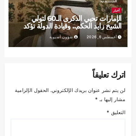
أخبار
الإمارات تحيي الذكرى الـ60 لتولي
الشيخ زايد الحكم.. وقيادة الدولة تؤكد
الاستمرار على نهجه
أغسطس 6, 2026
شؤون آسيوية
اترك تعليقاً
لن يتم نشر عنوان بريدك الإلكتروني.
الحقول الإلزامية
مشار إليها بـ
*
التعليق
*