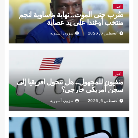
أخبار
ضُرب حتى الموت.. نهاية مأساوية لنجم
منتخب أوغندا على يد عصابة
أغسطس 6, 2026
شؤون آسيوية
أخبار
منفيون للمجهول.. هل تتحول أفريقيا إلى
سجن أمريكي خارجي؟
أغسطس 6, 2026
شؤون آسيوية