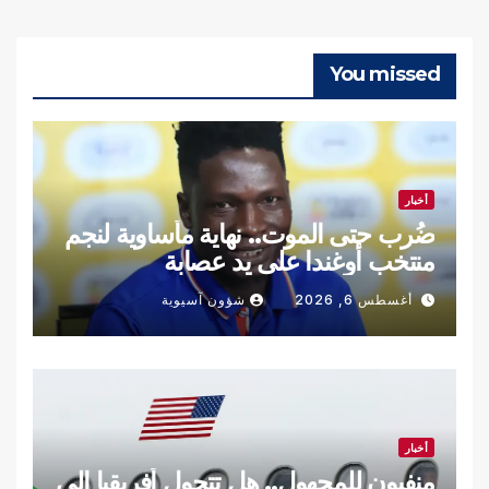
You missed
أخبار
ضُرب حتى الموت.. نهاية مأساوية لنجم
منتخب أوغندا على يد عصابة
أغسطس 6, 2026
شؤون آسيوية
أخبار
منفيون للمجهول.. هل تتحول أفريقيا إلى