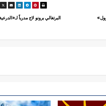
وول»
البرتغالي برونو لاج مدرباً لـ«الدرعي