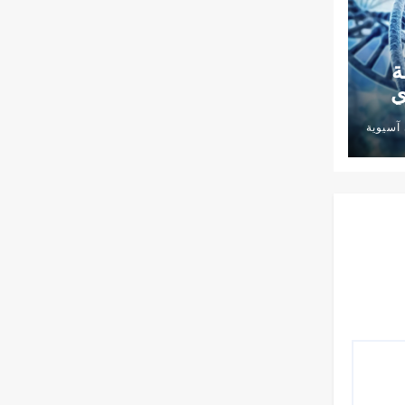
ة
ي
آسيوية