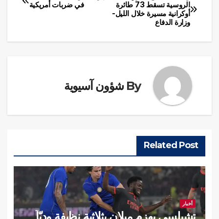
تصفّح
الروسية تسقط 73 طائرة
في ضربات أمريكية
أوكرانية مسيرة خلال الليل-
المقالات
وزارة الدفاع
By
شؤون آسيوية
Related Post
أخبار
تشيلسي يهزم ميلان بثلاثية نظيفة وديّاً