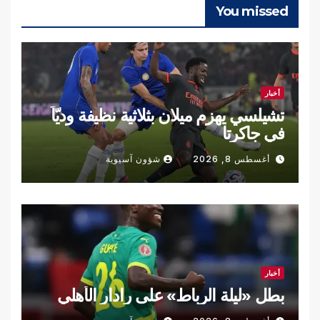
You missed
أخبار
تشيلسي يهزم ميلان بثلاثية نظيفة وديّاً
في جاكرتا
أغسطس 8, 2026
شؤون آسيوية
أخبار
بطل «ليلة الرباط» على رادار الأهلي