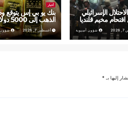
أخبار
لاحتلال الإسرائيلي
بنك يو بي إس يتوقع و
اقتحام مخيم قلنديا
الذهب إلى 5000 
في 2027
202
شؤون آسيوية
أغسطس 7, 2026
شؤون 
ار إليها بـ
*