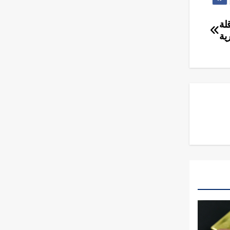
لة
ية