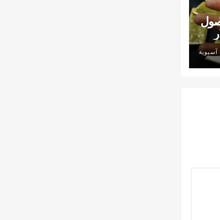
صول
دولار
آسيوية