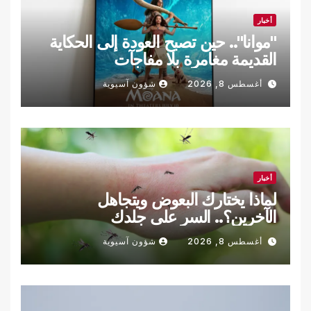
أخبار
"موانا".. حين تصبح العودة إلى الحكاية
القديمة مغامرة بلا مفاجآت
أغسطس 8, 2026
شؤون آسيوية
أخبار
لماذا يختارك البعوض ويتجاهل
الآخرين؟.. السر على جلدك
أغسطس 8, 2026
شؤون آسيوية