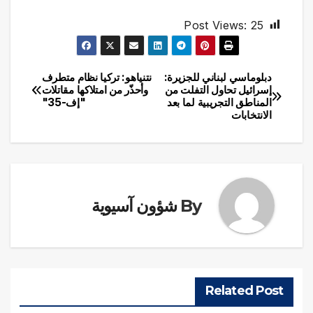
Post Views:
25
دبلوماسي لبناني للجزيرة:
نتنياهو: تركيا نظام متطرف
تصفّح
إسرائيل تحاول التفلت من
وأحذّر من امتلاكها مقاتلات
المناطق التجريبية لما بعد
"إف-35"
المقالات
الانتخابات
By
شؤون آسيوية
Related Post