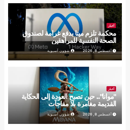
أخبار
محكمة تلزم ميتا بدفع غرامة لصندوق
الصحة النفسية للمراهقين
أغسطس 8, 2026
شؤون آسيوية
أخبار
"موانا".. حين تصبح العودة إلى الحكاية
القديمة مغامرة بلا مفاجآت
أغسطس 8, 2026
شؤون آسيوية