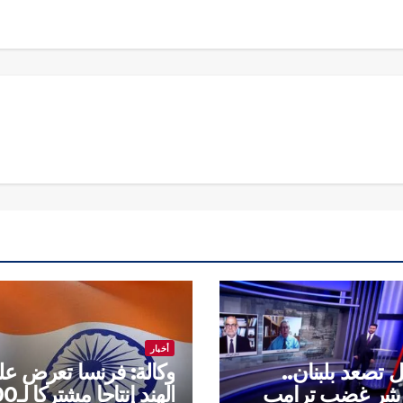
أخبار
 تصعد بلبنان..
وكالة: فرنسا تعرض عل
و يثير غضب ترامب
الهند إنتاجا 