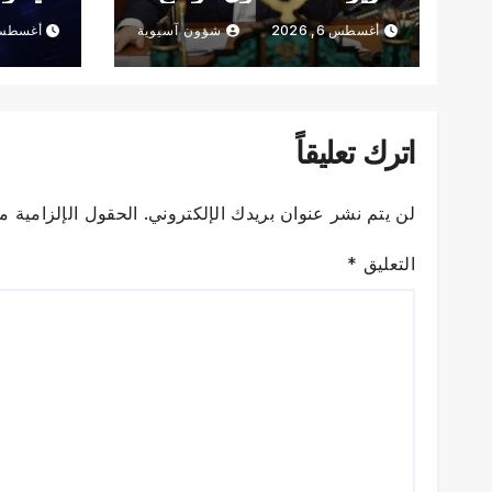
في قطاع دوبروبولسكي
أغسطس 6, 2026
شؤون آسيوية
أغسطس 6, 6
في دونيتسك
اترك تعليقاً
لن يتم نشر عنوان بريدك الإلكتروني.
الحقول الإلزامية مش
التعليق
*