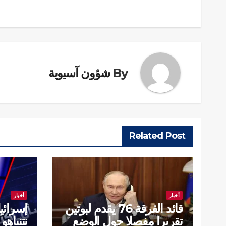
المقالات
By
شؤون آسيوية
Related Post
أخبار
أخبار
قائد الفرقة 76 يقدم لبوتين
إسرائيل
تقريرا مفصلا حول الوضع
نتنياه