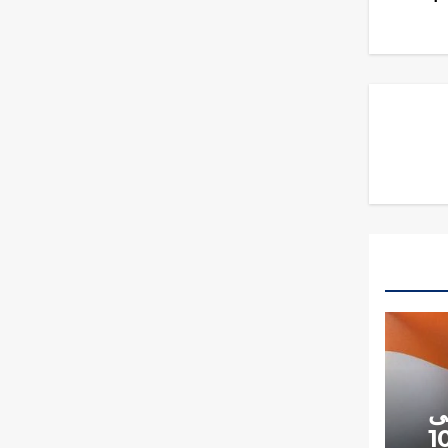
ى
مشتركا لـ100