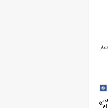
ثمار
د:
زاع