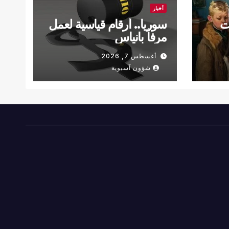
أخبار
ت
سوريا.. أرقام قياسية لعمل
مرفأ بانياس
فال
أغسطس 7, 2026
شؤون آسيوية