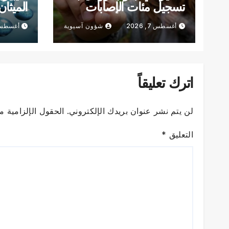
تسجيل مئات الإصابات
بلدغات القراد
ما الس
أغسطس 7, 2026
شؤون آسيوية
أغسطس 7, 6
اترك تعليقاً
لن يتم نشر عنوان بريدك الإلكتروني.
الحقول الإلزامية مش
التعليق
*