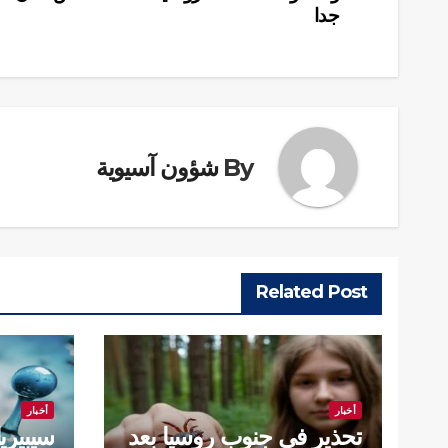
المقالات
جدا
By
شؤون آسيوية
Related Post
أخبار
أخبار
تحذير في جنوب روسيا بعد
سيبيري