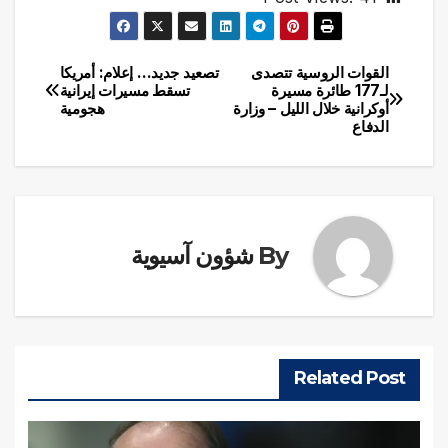
القوات الروسية تتصدى
تصعيد جديد… إعلام: أمريكا
تصفّح
لـ177 طائرة مسيرة
تسقط مسيرات إيرانية
أوكرانية خلال الليل – وزارة
هجومية
المقالات
الدفاع
By
شؤون آسيوية
Related Post