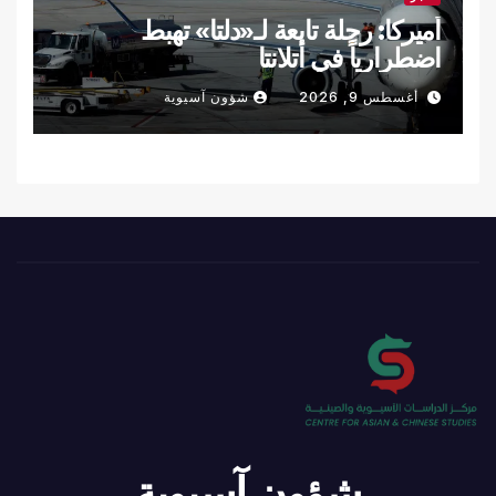
أميركا: رحلة تابعة لـ«دلتا» تهبط
اضطرارياً في أتلانتا
أغسطس 9, 2026
شؤون آسيوية
شؤون آسيوية