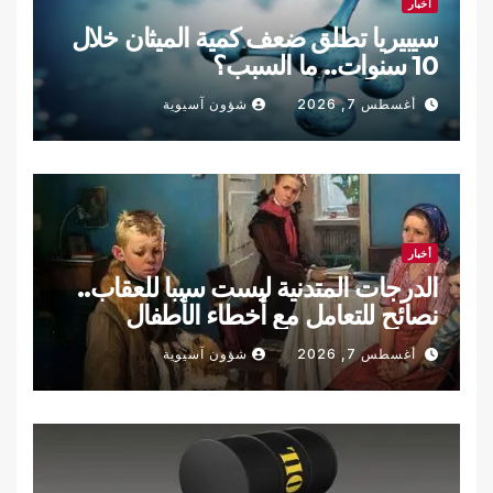
أخبار
سيبيريا تطلق ضعف كمية الميثان خلال
10 سنوات.. ما السبب؟
أغسطس 7, 2026
شؤون آسيوية
أخبار
الدرجات المتدنية ليست سببا للعقاب..
نصائح للتعامل مع أخطاء الأطفال
الدراسية
أغسطس 7, 2026
شؤون آسيوية