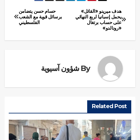
هدف ميرينو «القاتل»
حسام حسن يتضامن
تصفّح
يحمل إسبانيا لربع النهائي
برسائل قوية مع الشعب
على حساب برتغال
الفلسطيني
المقالات
«رونالدو»
By
شؤون آسيوية
Related Post