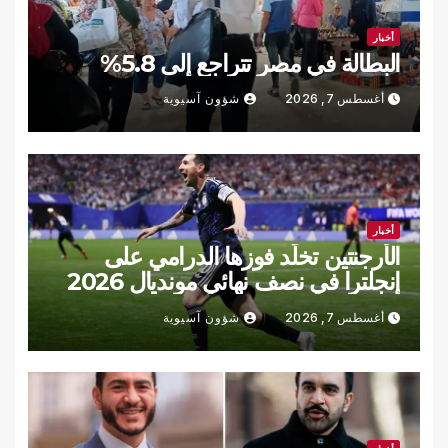
أخبار
البطالة في مصر تتراجع إلى 5.8%
أغسطس 7, 2026
شؤون آسيوية
أخبار
الأرجنتين تخلّد فوزها الدرامي على
إنجلترا في نصف نهائي مونديال 2026
(فيديو)
أغسطس 7, 2026
شؤون آسيوية