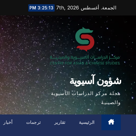
Ski
الجمعة. أغسطس 7th, 2026
3:25:14 PM
t
conten
شؤون آسيوية
مجلة مركز الدراسات الآسيوية
والصينية
الرئيسية
تقارير
ترجمات
أخبار