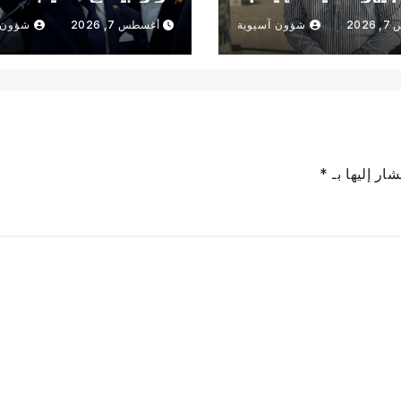
ترمب" رئيسا؟
202
شؤون آسيوية
أغسطس 7, 2026
شؤون 
ار إليها بـ
*