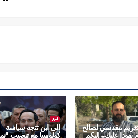
أخبار
غريم مقدسي لصالح
إلى أين تتجه سياسة
 يهودا غليك.. إليكم
كولومبيا مع تنصيب "نم