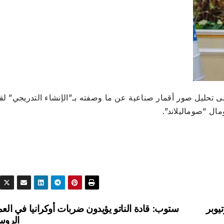
ى تحليل صور أقمار صناعية عن ما وصفته بـ”الإنشاء التدريجي” لق
ال “صوماليلاند”.
يوبر
ستوب: قادة الناتو يؤيدون ضربات أوكرانيا في الع
الرو