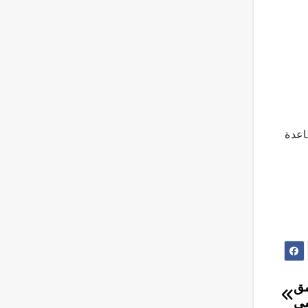
اعدة
مق
سي