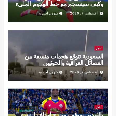
وكيف سينسجم مع خط الهجوم المليء
بالنجوم؟
أغسطس 7, 2026
شؤون آسيوية
أخبار
السعودية تتوقع هجمات منسقة من
الفصائل العراقية والحوثيين
أغسطس 7, 2026
شؤون آسيوية
أخبار
بالفيديو.. موقف محرج لهداف الدوري