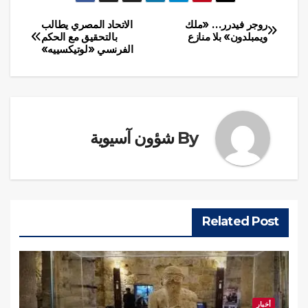
روجر فيدرر… «ملك
الاتحاد المصري يطالب
تصفّح
ويمبلدون» بلا منازع
بالتحقيق مع الحكم
الفرنسي «لوتيكسييه»
المقالات
By
شؤون آسيوية
Related Post
أخبار