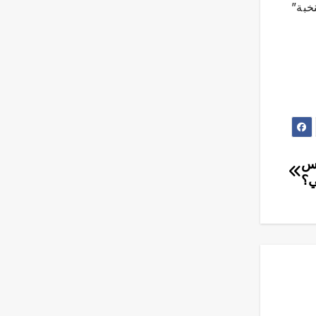
خبة”
 تونس
ي؟