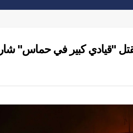
قتل "قيادي كبير في حماس" شا