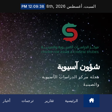
Ski
السبت. أغسطس 8th, 2026
12:09:39 PM
t
conten
شؤون آسيوية
مجلة مركز الدراسات الآسيوية
والصينية
الرئيسية
تقارير
ترجمات
أخبار