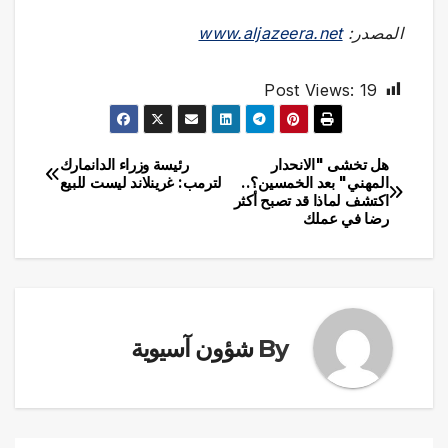
المصدر:
www.aljazeera.net
Post Views:
19
هل تخشى "الانحدار
رئيسة وزراء الدانمارك
تصفّح
المهني" بعد الخمسين؟..
لترمب: غرينلاند ليست للبيع
اكتشف لماذا قد تصبح أكثر
المقالات
رضا في عملك
By
شؤون آسيوية