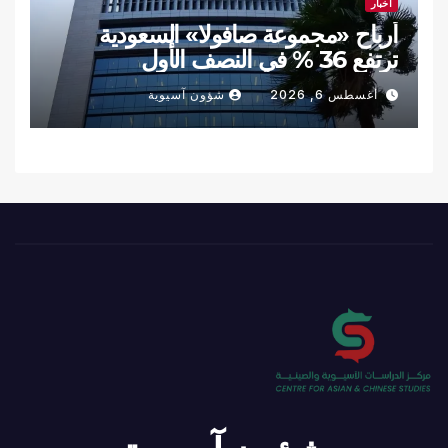
أخبار
أرباح «مجموعة صافولا» السعودية
ترتفع 36 % في النصف الأول
أغسطس 6, 2026
شؤون آسيوية