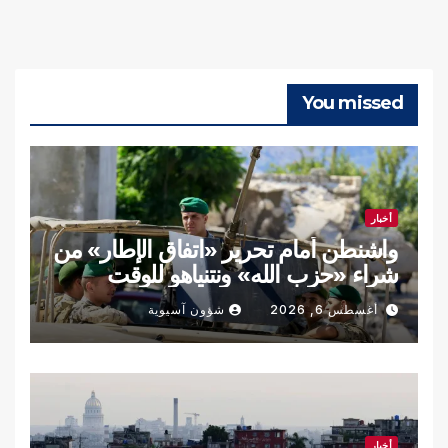
You missed
أخبار
واشنطن أمام تحرير «اتفاق الإطار» من
شراء «حزب الله» ونتنياهو للوقت
أغسطس 6, 2026
شؤون آسيوية
أخبار