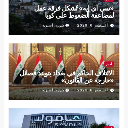
«سي آي إيه» تُشكّل فرقة عمل
لمضاعفة الضغوط على كوبا
أغسطس 6, 2026
شؤون آسيوية
أخبار
الائتلاف الحاكم في بغداد يتوعد فصائل
«خارجة عن القانون»
أغسطس 6, 2026
شؤون آسيوية