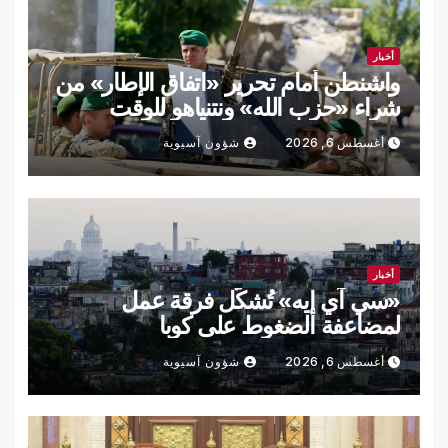
أخبار
واشنطن أمام تحرير «اتفاق الإطار» من
شراء «حزب الله» ونتنياهو للوقت
أغسطس 6, 2026
شؤون آسيوية
أخبار
«سي آي إيه» تُشكّل فرقة عمل
لمضاعفة الضغوط على كوبا
أغسطس 6, 2026
شؤون آسيوية