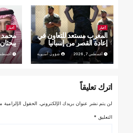
أخبار
أخبار
المغرب مستعد للتعاون في
محمد 
إعادة القصر من إسبانيا
يبحثان
المنطق
أغسطس 7, 2026
شؤون آسيوية
أغسطس 7, 6
اترك تعليقاً
لن يتم نشر عنوان بريدك الإلكتروني.
الحقول الإلزامية مش
التعليق
*