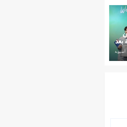
ن
 بعد
آسيوية