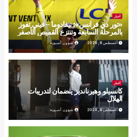
أخبار
«تور دي فرانس»: نيفادوما – فيني تفوز
بالمرحلة السابعة وتنتزع القميص الأصفر
أغسطس 8, 2026
شؤون آسيوية
أخبار
كانسيلو وهيرنانديز ينضمان لتدريبات
الهلال
أغسطس 8, 2026
شؤون آسيوية