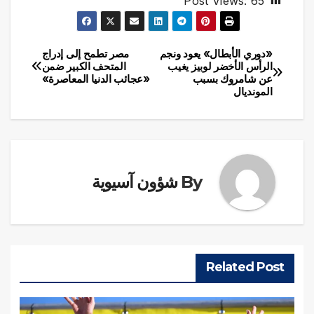
Post Views:
65
«دوري الأبطال» يعود ونجم
مصر تطمح إلى إدراج
تصفّح
الرأس الأخضر لوبيز يغيب
المتحف الكبير ضمن
عن شامروك بسبب
«عجائب الدنيا المعاصرة»
المقالات
المونديال
By
شؤون آسيوية
Related Post