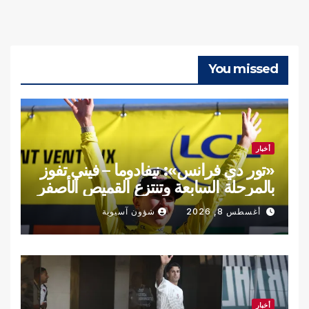
You missed
أخبار
«تور دي فرانس»: نيفادوما – فيني تفوز
بالمرحلة السابعة وتنتزع القميص الأصفر
أغسطس 8, 2026
شؤون آسيوية
أخبار