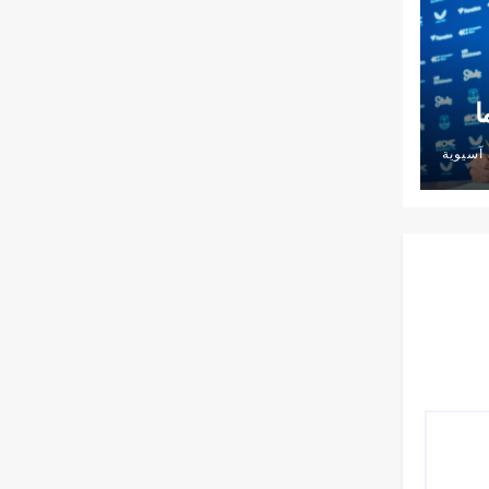
ا
آسيوية