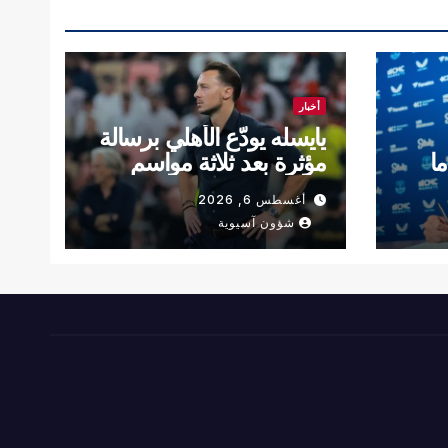
أخبار
يايسله يودّع الأهلي برسالة
ما
مؤثرة بعد ثلاثة مواسم
حافلة بالإنجازات
أغسطس 6, 2026
شؤون آسيوية