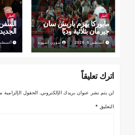
أخبار
أخبار
مايوركا يهزم باريس سان
السفن ا
جيرمان بثلاثية وديّا
الجديد
أغسطس 6, 2026
شؤون آسيوية
أغسطس 6, 6
دولار
اترك تعليقاً
لن يتم نشر عنوان بريدك الإلكتروني.
الحقول الإلزامية مش
التعليق
*