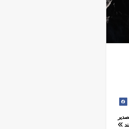
تصدير
ند