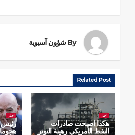
المقالات
By
شؤون آسيوية
Related Post
أخبار
أخبار
هكذا أصبحت صادرات
رئيس ا
النفط الأمريكي رهينة التوتر
هجوما ل