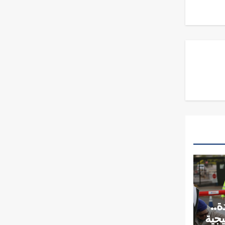
..
يجية