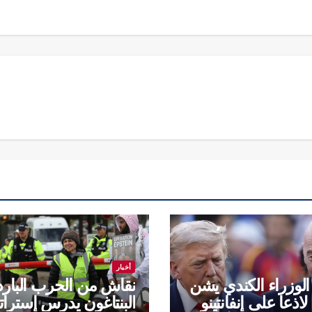
أخبار
لوزراء الكندي يشن
نقاش من الحرب الباردة
اذعا على إنفانتينو
البنتاغون يدرس إسترات