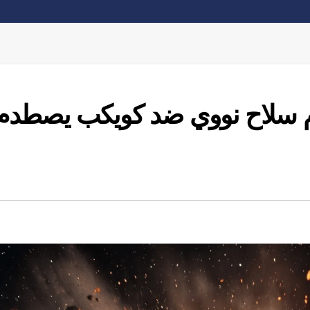
ام سلاح نووي ضد كويكب يصطدم