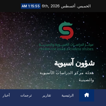
Ski
الخميس. أغسطس 6th, 2026
1:15:57 AM
t
conten
شؤون آسيوية
مجلة مركز الدراسات الآسيوية
والصينية
الرئيسية
تقارير
ترجمات
أخبار