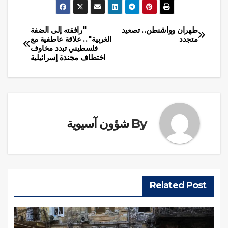
طهران وواشنطن.. تصعيد
"رافقته إلى الضفة
تصفّح
متجدد
الغربية".. علاقة عاطفية مع
فلسطيني تبدد مخاوف
المقالات
اختطاف مجندة إسرائيلية
By
شؤون آسيوية
Related Post