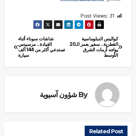
Post Views:
31
كواليس الدبلوماسية
شاشات سوداء أثناء
تصفّح
القطرية.. سفير بعمر الـ20
القيادة.. مرسيدس
يواجه أزمات الشرق
تستدعي أكثر من 144 ألف
المقالات
الأوسط
سيارة
By
شؤون آسيوية
Related Post