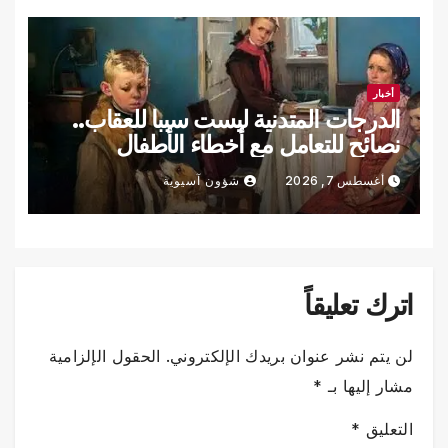
أخبار
الدرجات المتدنية ليست سببا للعقاب..
نصائح للتعامل مع أخطاء الأطفال
الدراسية
أغسطس 7, 2026
شؤون آسيوية
اترك تعليقاً
لن يتم نشر عنوان بريدك الإلكتروني.
الحقول الإلزامية
مشار إليها بـ
*
التعليق
*