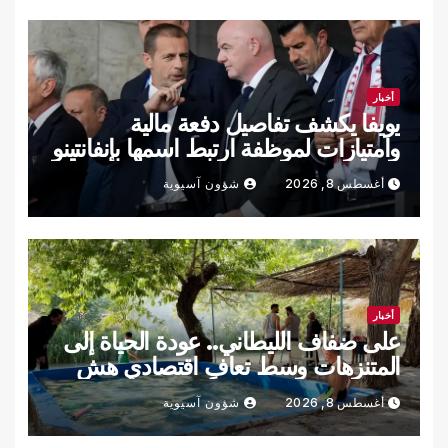
أخبار
يويفا يكشف تفاصيل دفعة مالية
وامتيازات لموظفة ارتبط اسمها بإنفانتينو
أغسطس 8, 2026
شؤون آسيوية
أخبار
على ضفاف الليطاني.. عودة الحياة إلى
المتنزهات وسط تعافٍ اقتصادي هش
أغسطس 8, 2026
شؤون آسيوية