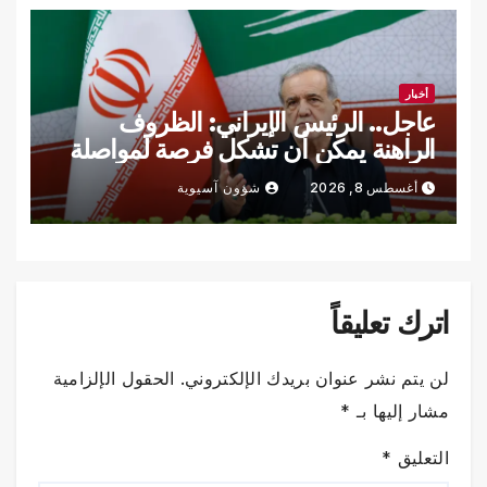
أخبار
عاجل.. الرئيس الإيراني: الظروف
الراهنة يمكن أن تشكل فرصة لمواصلة
مسار التوصل لاتفاق وتسوية القضايا عبر
أغسطس 8, 2026
شؤون آسيوية
المحادثات
اترك تعليقاً
لن يتم نشر عنوان بريدك الإلكتروني.
الحقول الإلزامية
مشار إليها بـ
*
التعليق
*