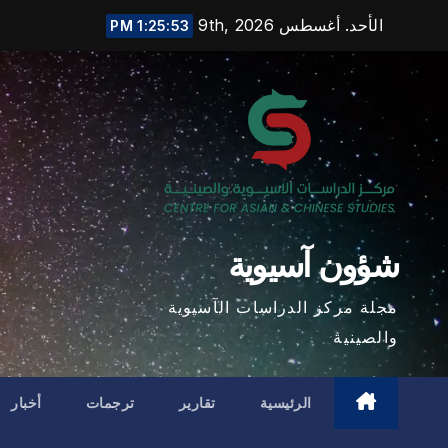
Ski
الأحد. أغسطس 9th, 2026
1:25:54 PM
t
conten
شؤون آسيوية
مجلة مركز الدراسات الآسيوية
والصينية
الرئيسية
تقارير
ترجمات
أخبار