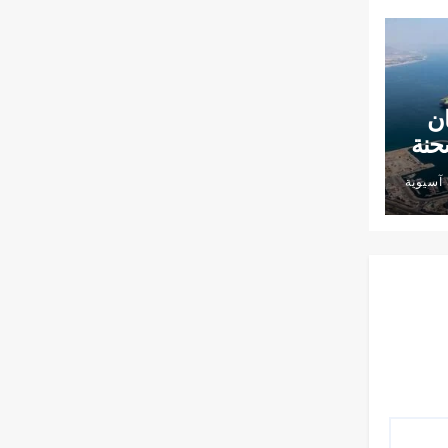
ان
حنة
آسيوية