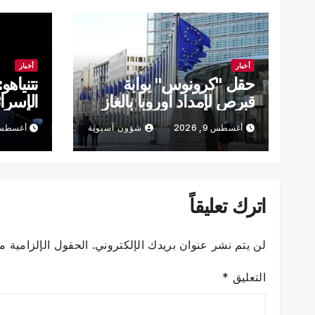
أخبار
أخبار
حقل "كرونوس" بوابة
نتنياه
قبرص لإمداد أوروبا بالغاز
الإسرا
في 2028
يتم نز
أغسطس 9, 2026
شؤون آسيوية
أغسطس 9, 6
بشكل 
اترك تعليقاً
لن يتم نشر عنوان بريدك الإلكتروني.
الحقول الإلزامية مش
التعليق
*