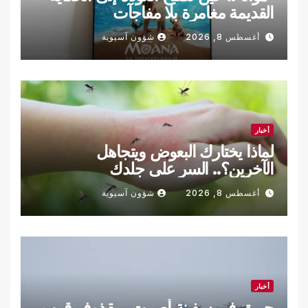
القديمة مغامرة بلا مفاجآت
أغسطس 8, 2026
شؤون آسيوية
أخبار
لماذا يختارك البعوض ويتجاهل
الآخرين؟.. السر على جلدك
أغسطس 8, 2026
شؤون آسيوية
أخبار
حريق في سفينة أصيبت بمقذوف قرب