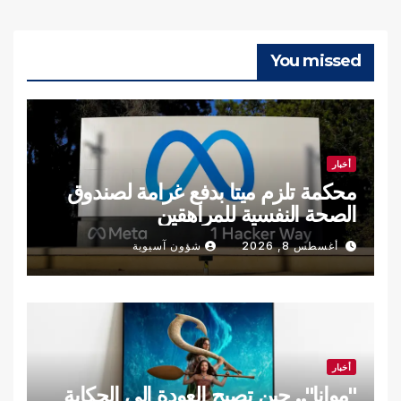
You missed
أخبار
محكمة تلزم ميتا بدفع غرامة لصندوق
الصحة النفسية للمراهقين
أغسطس 8, 2026
شؤون آسيوية
أخبار
"موانا".. حين تصبح العودة إلى الحكاية