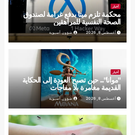
أخبار
محكمة تلزم ميتا بدفع غرامة لصندوق
الصحة النفسية للمراهقين
أغسطس 8, 2026
شؤون آسيوية
أخبار
"موانا".. حين تصبح العودة إلى الحكاية
القديمة مغامرة بلا مفاجآت
أغسطس 8, 2026
شؤون آسيوية