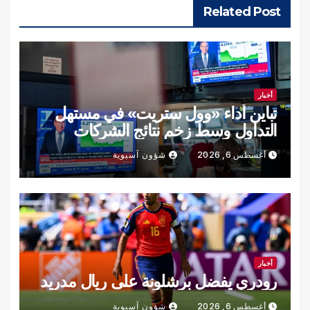
Related Post
أخبار
تباين أداء «وول ستريت» في مستهل
التداول وسط زخم نتائج الشركات
أغسطس 6, 2026
شؤون آسيوية
أخبار
رودري يفضل برشلونة على ريال مدريد
أغسطس 6, 2026
شؤون آسيوية