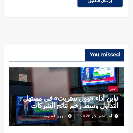
You missed
أخبار
تباين أداء «وول ستريت» في مستهل
التداول وسط زخم نتائج الشركات
أغسطس 6, 2026
شؤون آسيوية