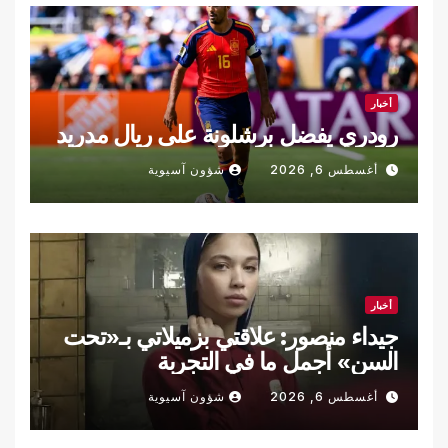
أخبار
رودري يفضل برشلونة على ريال مدريد
أغسطس 6, 2026
شؤون آسيوية
أخبار
جيداء منصور: علاقتي بزميلاتي بـ«تحت
السن» أجمل ما في التجربة
أغسطس 6, 2026
شؤون آسيوية