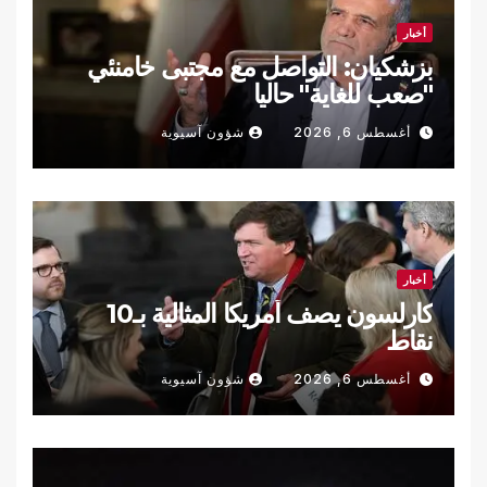
أخبار
بزشكيان: التواصل مع مجتبى خامنئي
"صعب للغاية" حاليا
أغسطس 6, 2026
شؤون آسيوية
أخبار
كارلسون يصف أمريكا المثالية بـ10
نقاط
أغسطس 6, 2026
شؤون آسيوية