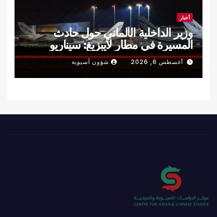
أخبار
وزير الداخلية الألماني حول حادث
المسيرة في مطار لايبزيغ: سيناريو
هجوم هجين
أغسطس 6, 2026
شؤون آسيوية