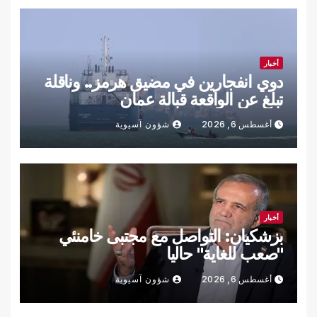
أخبار
دوي انفجارين في مضيق هرمز.. وناقلة
تبلغ عن الواقعة قبالة عمان
أغسطس 6, 2026
شؤون آسيوية
أخبار
بزشكيان: التواصل مع مجتبى خامنئي
"صعب للغاية" حاليا
أغسطس 6, 2026
شؤون آسيوية