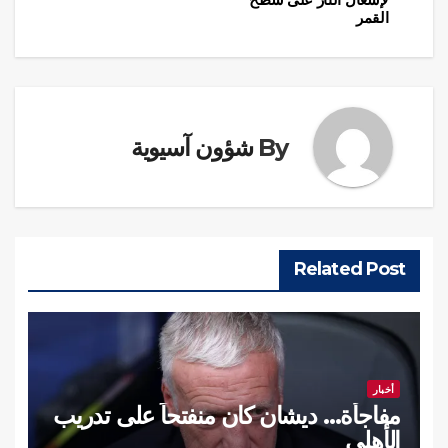
المقالات
القمر
By
شؤون آسيوية
Related Post
أخبار
مفاجأة… ديشان كان منفتحاً على تدريب
الأهلي