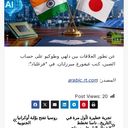
عن تطور العلاقات بين دلهي وطوكيو على حساب
الصين، كتب غيفورغ ميرزايان، في “فزغلياد”:
المصدر:
arabic.rt.com
Post Views:
20
تجربة خطيرة لأول مرة في
روسيا تفتح بوّابة أوكرانيا
تصفّح
التاريخ.. ناسا تخطط
الجنوبية
ﻹشعال النار على سطح