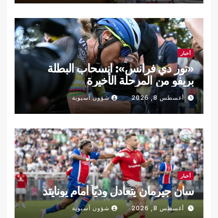
أخبار
«تور دي فرانس»: انسحاب البطلة
بريفو من المرحلة الأخيرة
أغسطس 8, 2026
شؤون آسيوية
أخبار
سان جيرمان يتعادل وديّاً أمام يونايتد
أغسطس 8, 2026
شؤون آسيوية