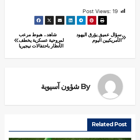
Post Views:
19
سؤال عميق يؤرق اليهود
شاهد.. هبوط مرعب
تصفّح
الأمريكيين اليوم
لمروحية عسكرية يخطف
الأنظار باحتفالات نيجيريا
المقالات
By
شؤون آسيوية
Related Post