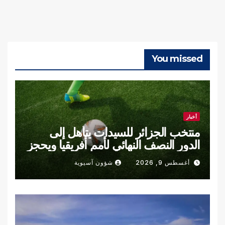
You missed
أخبار
منتخب الجزائر للسيدات يتأهل إلى
الدور النصف النهائي لأمم أفريقيا ويحجز
مقعده في مونديال 2027
أغسطس 9, 2026
شؤون آسيوية