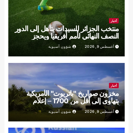
أخبار
منتخب الجزائر للسيدات يتأهل إلى الدور
النصف النهائي لأمم أفريقيا ويحجز
مقعده في مونديال 2027
أغسطس 9, 2026
شؤون آسيوية
أخبار
مخزون صواريخ "باتريوت" الأمريكية
يتهاوى إلى أقل من 1700 – إعلام
أغسطس 9, 2026
شؤون آسيوية