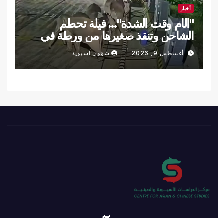
أخبار
"الأم وقت الشدة"… فيلة تحطم
الشاحن وتنقذ صغيرها من ورطة في
لقطة مذهلة… فيديو
أغسطس 9, 2026
شؤون آسيوية