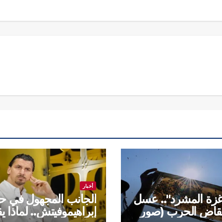
أخبار
زة المشرد".. عسل
الجانب المجهول في حي
نقاض الحرب (صور
إبراهيموفيتش.. لماذا ي