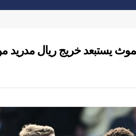
رنموث يستبعد خريج ريال مدريد م