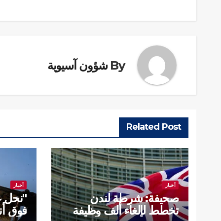
المقالات
By
شؤون آسيوية
Related Post
أخبار
أخبار
صحيفة: شرطة لندن
"نحل غ
تخطط لإلغاء ألف وظيفة
فوق أ