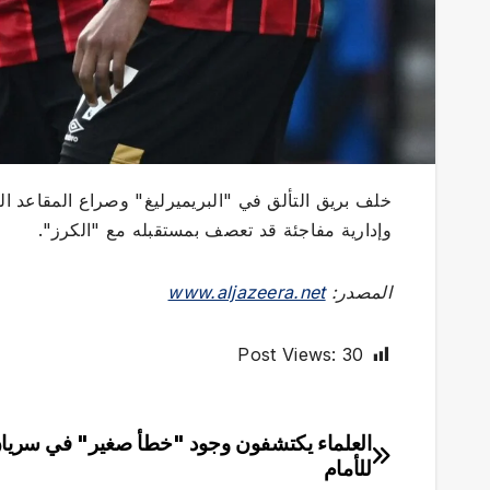
خلف بريق التألق في "البريميرليغ" وصراع المقاعد ا
وإدارية مفاجئة قد تعصف بمستقبله مع "الكرز".
المصدر:
www.aljazeera.net
Post Views:
30
العلماء يكتشفون وجود "خطأ صغير" في سريان
تصفّح
للأمام