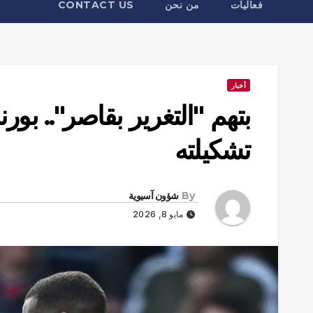
فعاليات
من نحن
CONTACT US
أخبار
بتهم "التغرير بقاصر".. بو
تشكيلته
By
شؤون آسيوية
مايو 8, 2026