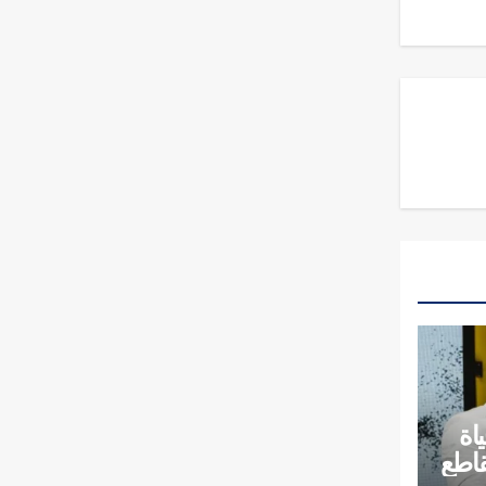
اة
قاطع