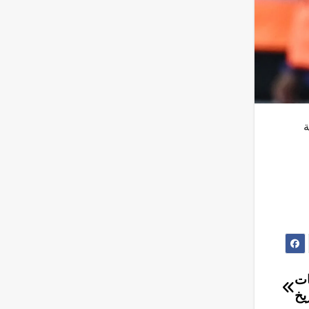
ة
ات
ريخ