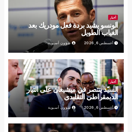
أخبار
ألونسو يشيد بردة فعل مودريك بعد
الغياب الطويل
أغسطس 6, 2026
شؤون آسيوية
أخبار
السيّد ينتصر في ميشيغان على التيار
الديمقراطي التقليدي
أغسطس 6, 2026
شؤون آسيوية