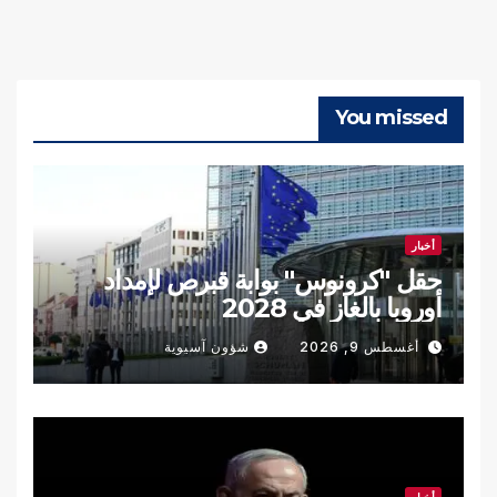
You missed
أخبار
حقل "كرونوس" بوابة قبرص لإمداد
أوروبا بالغاز في 2028
أغسطس 9, 2026
شؤون آسيوية
أخبار